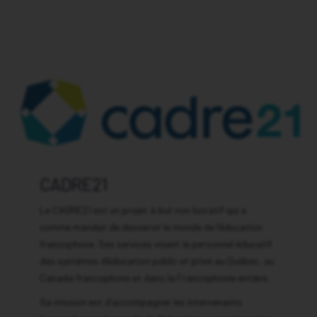
Association Edteq – Accueil
Évènements
Actualité branchée
Espace des membres
CADRE21
Le CADRE21 est un projet à but non lucratif qui a
comme mandat de desservir le monde de l’éducation
francophone. Ses services visent le personnel éducatif
des systèmes d’éducation public et privé au Québec, au
Canada francophone et dans la Francophonie entière.
Sa mission est d’accompagner les intervenants