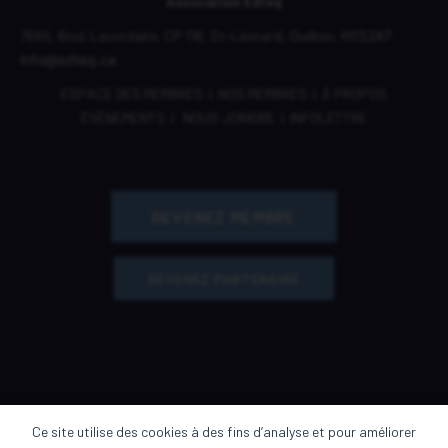
Association Edteq
7665, Boul. Lacordaire,
CP 118,
St-Léonard, Québec,
H1S2A7
info@edteq.ca
ESPACE DES MEMBRES
|
NOS MEMBRES
|
À PROPOS
ÉVÈNEMENTS
|
NOUS JOINDRE
|
INFOLETTRE
DEVENEZ MEMBRE
DEVENEZ PARTENAIRE
Ce site utilise des cookies à des fins d’analyse et pour améliorer