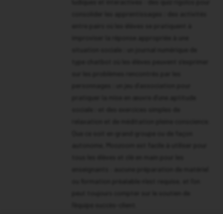
ludiques et interactives : des quiz rigolos pour
consolider les apprentissages ; des activités
entre pairs où les élèves se pratiquent à
improviser la réponse appropriée à une
situation sociale ; un journal numérique de
type chatbot où les élèves peuvent s’exprimer
sur les problèmes rencontrés par les
personnages ; un jeu d’association pour
pratiquer la mise en œuvre d’une aptitude
sociale ; et des exercices simples de
relaxation et de méditation pleine conscience.
Que ce soit en grand groupe ou de façon
autonome, Moozoom est facile à utiliser pour
tous les élèves et clé en main pour les
enseignants : aucune préparation de matériel
ou formation préalable n’est requise, et l’on
peut toujours compter sur le soutien de
l’équipe succès-client.