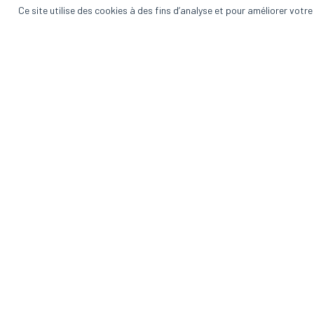
Ce site utilise des cookies à des fins d’analyse et pour améliorer votr
Préférences des cookies
by Vincent O'Donnell
La Gazette 
L’univers des technos éducat
dans votre boîte aux l