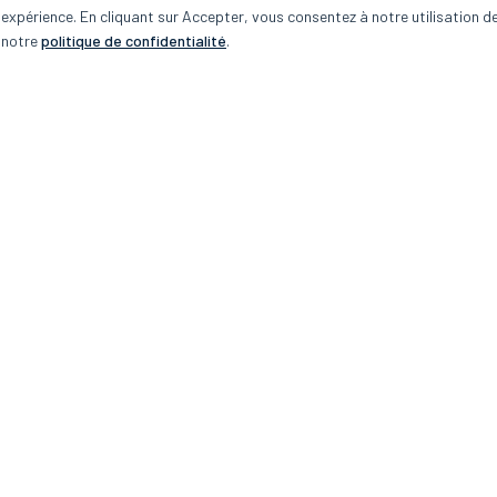
e expérience. En cliquant sur Accepter, vous consentez à notre utilisation d
notre
politique de confidentialité
.
Edteq
ives au Québec,
ettres!
Suivez-nous