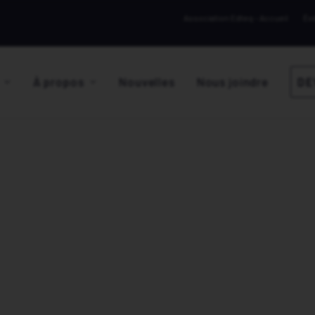
Association Edteq – Accueil
Év
À propos
Nouvelles
Nous joindre
DE