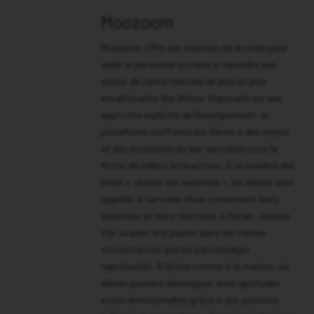
Moozoom
Moozoom offre une solution clé en main pour
aider le personnel scolaire à répondre aux
enjeux de santé mentale de plus en plus
envahissants des élèves. Reposant sur une
approche explicite de l’enseignement, la
plateforme confronte les élèves à des enjeux
et des situations de leur quotidien sous la
forme de vidéos interactives. À la manière des
livres « choisis ton aventure », les élèves sont
appelés à faire des choix concernant leurs
émotions et leurs réactions à l’écran, comme
s’ils avaient été placés dans les mêmes
circonstances que les personnages
représentés. À l’école comme à la maison, les
élèves peuvent développer leurs aptitudes
socio-émotionnelles grâce à des activités