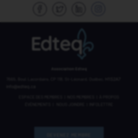
Association Edteq
7665, Boul. Lacordaire,
CP 118,
St-Léonard, Québec,
H1S2A7
info@edteq.ca
ESPACE DES MEMBRES
|
NOS MEMBRES
|
À PROPOS
ÉVÈNEMENTS
|
NOUS JOINDRE
|
INFOLETTRE
DEVENEZ MEMBRE