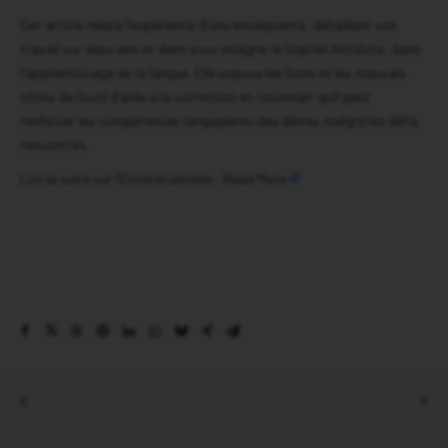
Association Edteq – Accueil
Cet article relate l’expérience d’une enseignante, détaillant son
travail sur deux ans et demi pour intégrer le logiciel Antidote, dans
Évènements
l’apprentissage de la langue. Elle expose les bons et les mauvais
côtés de l’outil d’aide à la correction et reconnaît qu’il peut
Actualité branchée
renforcer les compétences langagières des élèves malgré les défis
Espace des membres
rencontrés.
Lire la suite sur l’École branchée :
Read More