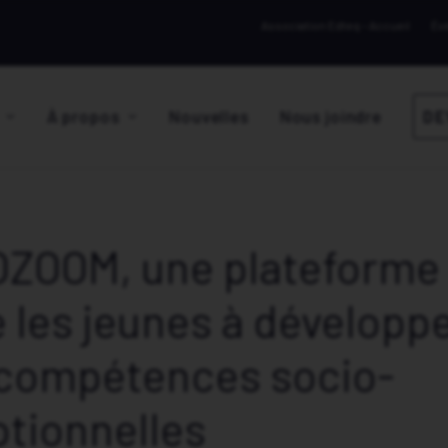
Association Edteq – Accueil
Év
À propos
Nouvelles
Nous joindre
DE
ZOOM, une plateforme 
e les jeunes à développ
 compétences socio-
tionnelles