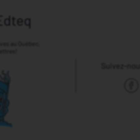
Edteq
ives au Québec,
ettres!
Suivez-nous