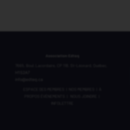
Association Edteq
7665, Boul. Lacordaire,
CP 118,
St-Léonard, Québec,
H1S2A7
info@edteq.ca
ESPACE DES MEMBRES
|
NOS MEMBRES
|
À
PROPOS
ÉVÈNEMENTS
|
NOUS JOINDRE
|
INFOLETTRE