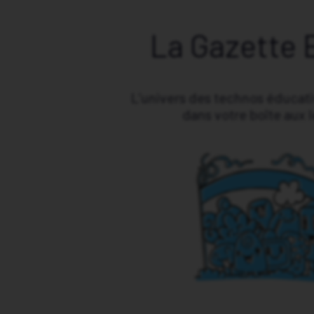
La Gazette 
L’univers des technos éducat
dans votre boîte aux l