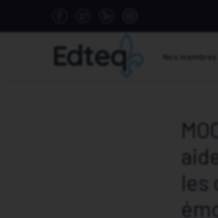
Nos membres
MOO
aid
les
émo