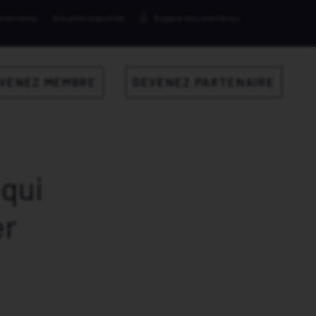
ènements
Actualité branchée
Espace des membres
VENEZ MEMBRE
DEVENEZ PARTENAIRE
qui
er