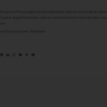
 Moozoom offre une approche d’enseignement explicite qui plonge les élève
f à partir duquel ils peuvent créer leur propre histoire et faire des liens avec
ours.
 sur l’École branchée :
Read More