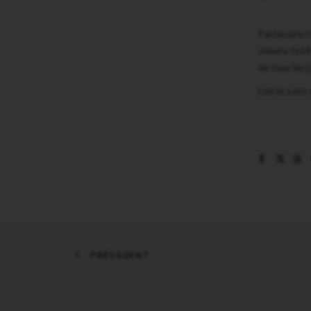
Partenaire |
univers ficti
de tous les j
Lire la suite
PRÉCÉDENT