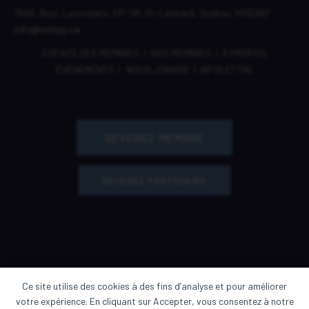
7665, Boul. Lacordaire,
CP 118,
St-Léonard, Québec,
H1S2A7
info@edteq.ca
ESPACE DES MEMBRES
|
NOS MEMBRES
|
À PROPOS
ÉVÈNEMENTS
|
NOUS JOINDRE
|
INFOLETTRE
DEVENEZ MEMBRE
DEVENEZ PARTENAIRE
Ce site utilise des cookies à des fins d’analyse et pour améliorer
votre expérience. En cliquant sur Accepter, vous consentez à notre