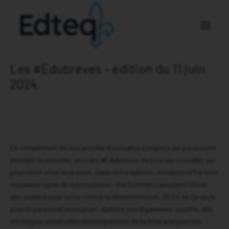
Les #Édubrèves – édition du 11 juin
Nos membres
2024
À propos
Nouvelles
Nous joindre
En complément de nos articles d’actualité complets qui paraissent
pendant la semaine, voici les #Édubrèves, de courtes nouvelles qui
DEVENEZ MEMBRE
pourraient vous intéresser. Dans cette édition : Antidote offre trois
nouveaux types de reformulation, 15e Sommet canadien EdTech,
DEVENEZ PARTENAIRE
des ateliers pour lutter contre la désinformation, DESS de 2e cycle
pour le personnel enseignant diplômé non légalement qualifié, des
stratégies universelles d’enseignement de la littératie pour les