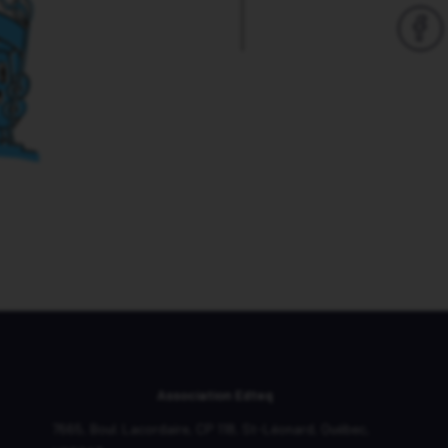
Association Edteq
7665, Boul. Lacordaire,
CP 118,
St-Léonard, Québec,