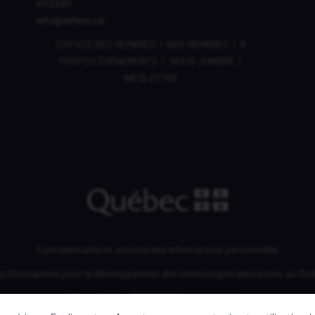
H1S2A7
info@edteq.ca
ESPACE DES MEMBRES
|
NOS MEMBRES
|
À
PROPOS
ÉVÈNEMENTS
|
NOUS JOINDRE
|
INFOLETTRE
Confidentialité et sécurité des informations personnelles
| Entreprises pour le développement des technologies éducatives au Québ
Une création d’
EMBLÈME Communication