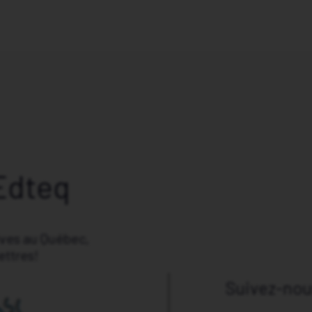
Edteq
ives au Québec,
ettres!
Suivez-nous