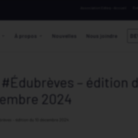
Association Edteq – Accueil
Év
À propos
Nouvelles
Nous joindre
DE
 #Édubrèves – édition d
embre 2024