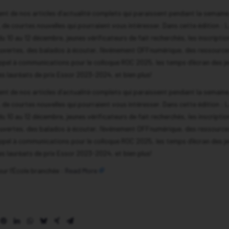
t de nos articles d’actualité complets qui paraissent pendant la semaine,
de courtes nouvelles qui pourraient vous intéresser. Dans cette édition : 
 10 au 12 décembre, jeunes vérificateurs de fait recherchés, les inscriptio
uvertes, des balados à écouter, l’événement OFFnumérique, des ressource
ppel à communications pour le colloque ROC 2025, les temps d’écran des j
es lauréats de prix Essor 2023-2024, et bien plus!
t de nos articles d’actualité complets qui paraissent pendant la semaine,
de courtes nouvelles qui pourraient vous intéresser. Dans cette édition : 
 10 au 12 décembre, jeunes vérificateurs de fait recherchés, les inscriptio
uvertes, des balados à écouter, l’événement OFFnumérique, des ressource
ppel à communications pour le colloque ROC 2025, les temps d’écran des j
es lauréats de prix Essor 2023-2024, et bien plus!
 sur l’École branchée :
Read More