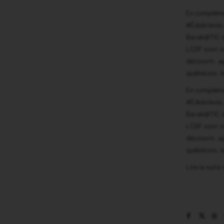
En complémen
#Édubrèves, 
Barak@TIC du
LCDF sont o
découvrir, a
québécois, l
En complémen
#Édubrèves, 
Barak@TIC du
LCDF sont o
découvrir, a
québécois, l
Lire la suite