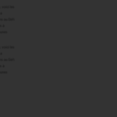
 voici les
La
ns au Défi
s à
eunes
 voici les
La
ns au Défi
s à
eunes