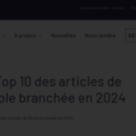
Association Edteq – Accueil
Év
À propos
Nouvelles
Nous joindre
DE
Top 10 des articles de
cole branchée en 2024