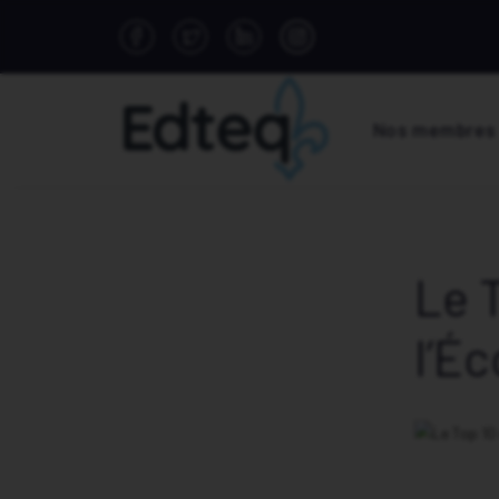
Nos membres
Le 
l’É