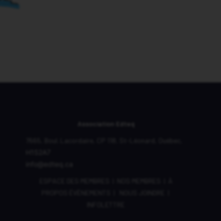
Association Edteq
7665, Boul. Lacordaire,
CP 118,
St-Léonard, Québec,
H1S2A7
info@edteq.ca
ESPACE DES MEMBRES
|
NOS MEMBRES
|
À
PROPOS
ÉVÈNEMENTS
|
NOUS JOINDRE
|
INFOLETTRE