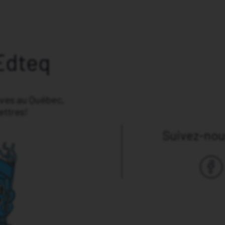
Edteq
ives au Québec,
ettres!
Suivez-nous