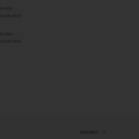
es plus
ace de choix
es plus
ace de choix
SUIVANT