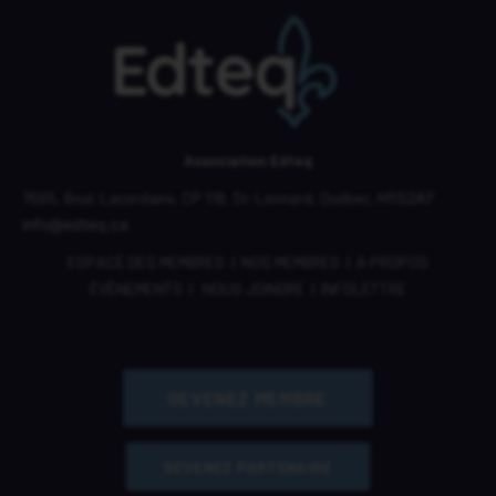
Association Edteq
7665, Boul. Lacordaire,
CP 118,
St-Léonard, Québec,
H1S2A7
info@edteq.ca
ESPACE DES MEMBRES
|
NOS MEMBRES
|
À PROPOS
ÉVÈNEMENTS
|
NOUS JOINDRE
|
INFOLETTRE
DEVENEZ MEMBRE
DEVENEZ PARTENAIRE