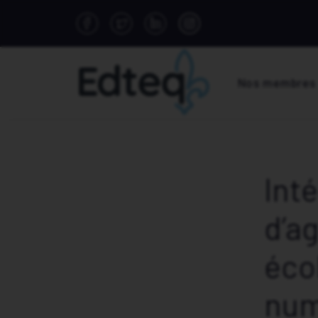
Nos membres
Int
d’a
éco
num