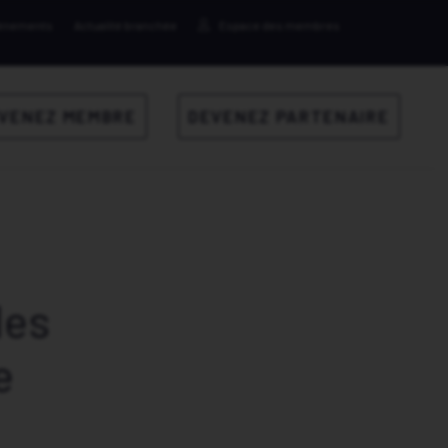
ènements
Actualité branchée
Espace des membres
VENEZ MEMBRE
DEVENEZ PARTENAIRE
les
e