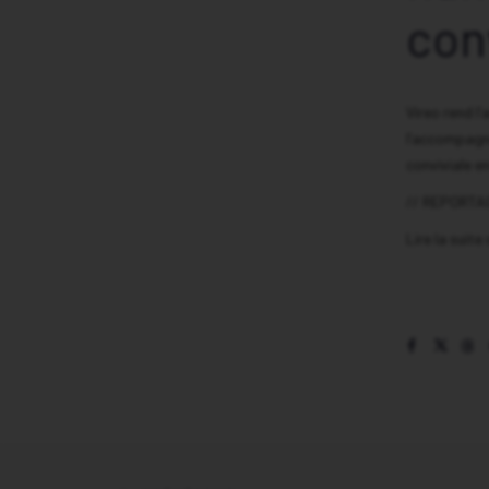
con
Vireo rend l’
l’accompagne
conviviale en
// REPORTA
Lire la suite