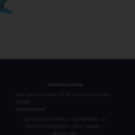
Association Edteq
7665, Boul. Lacordaire,
CP 118,
St-Léonard, Québec,
H1S2A7
info@edteq.ca
ESPACE DES MEMBRES
|
NOS MEMBRES
|
À
PROPOS
ÉVÈNEMENTS
|
NOUS JOINDRE
|
INFOLETTRE