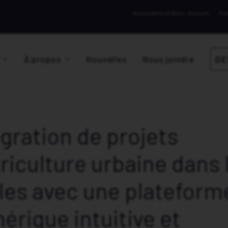
Association Edteq – Accueil
Év
À propos
Nouvelles
Nous joindre
DE
égration de projets
griculture urbaine dans 
les avec une plateform
érique intuitive et