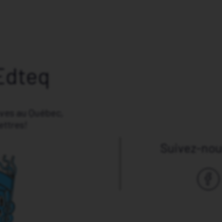
Edteq
ives au Québec,
ettres!
Suivez-nous