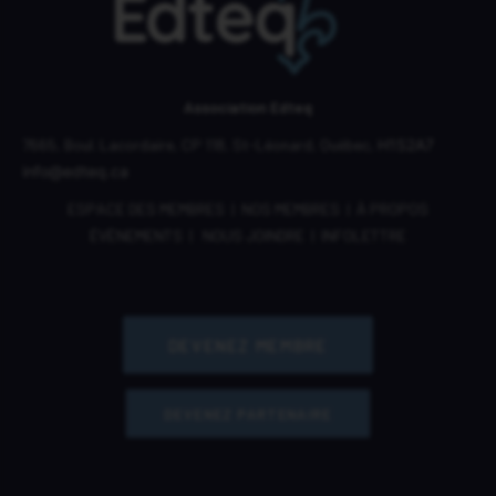
Association Edteq
7665, Boul. Lacordaire,
CP 118,
St-Léonard, Québec,
H1S2A7
info@edteq.ca
ESPACE DES MEMBRES
|
NOS MEMBRES
|
À PROPOS
ÉVÈNEMENTS
|
NOUS JOINDRE
|
INFOLETTRE
DEVENEZ MEMBRE
DEVENEZ PARTENAIRE