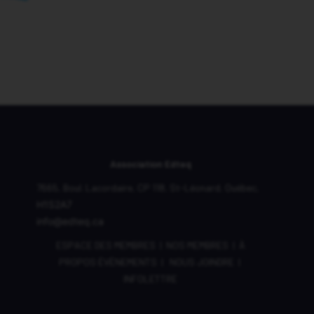
Association Edteq
7665, Boul. Lacordaire,
CP 118,
St-Léonard, Québec,
H1S2A7
info@edteq.ca
ESPACE DES MEMBRES
|
NOS MEMBRES
|
À
PROPOS
ÉVÈNEMENTS
|
NOUS JOINDRE
|
INFOLETTRE