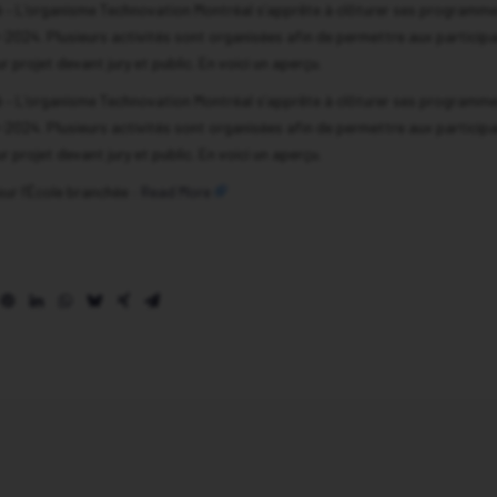
– L’organisme Technovation Montréal s’apprête à clôturer ses programme
2024. Plusieurs activités sont organisées afin de permettre aux particip
r projet devant jury et public. En voici un aperçu.
– L’organisme Technovation Montréal s’apprête à clôturer ses programme
2024. Plusieurs activités sont organisées afin de permettre aux particip
r projet devant jury et public. En voici un aperçu.
 sur l’École branchée :
Read More