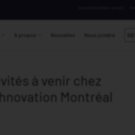
Association Edteq – Accueil
Év
À propos
Nouvelles
Nous joindre
DE
vités à venir chez
hnovation Montréal