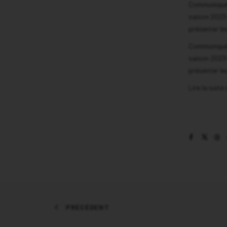
Communiqué 
saison 2023-
présenter leu
Communiqué 
saison 2023-
présenter leu
Lire la suite
PRÉCÉDENT