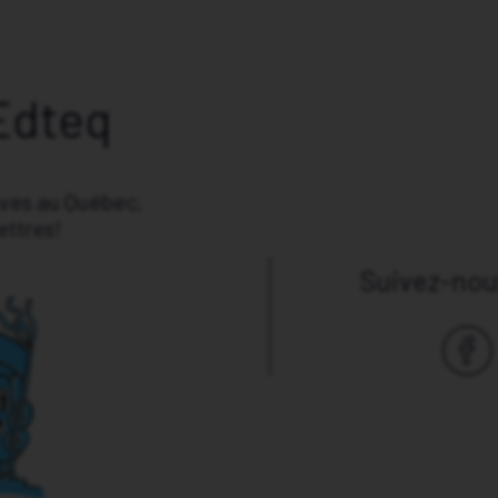
Edteq
ives au Québec,
ettres!
Suivez-nous