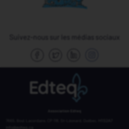
Suivez-nous sur les médias sociaux
Association Edteq
7665, Boul. Lacordaire,
CP 118,
St-Léonard, Québec,
H1S2A7
info@edteq.ca