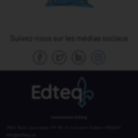
Association Edteq – Accueil
Évènements
Actualité branchée
Suivez-nous sur les médias sociaux
Espace des membres
Association Edteq
7665, Boul. Lacordaire,
CP 118,
St-Léonard, Québec,
H1S2A7
info@edteq.ca