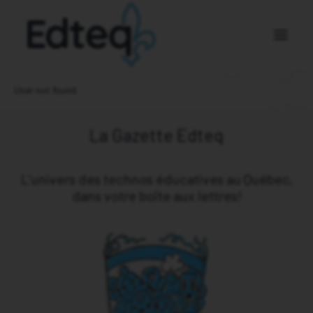
User not found
Nos membres
La Gazette Edteq
À propos
Nouvelles
L’univers des technos éducatives au Québec,
Nous joindre
dans votre boîte aux lettres!
DEVENEZ MEMBRE
DEVENEZ PARTENAIRE